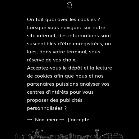
Flers-Bourg
On fait quoi avec les cookies ?
Lorsque vous naviguez sur notre
NOUS SUIVRE
site internet, des informations sont
susceptibles d'être enregistrées, ou
F
lues, dans votre terminal, sous
a
réserve de vos choix.
c
Acceptez-vous le dépôt et la lecture
e
de cookies afin que nous et nos
b
Pied
partenaires puissions analyser vos
o
Plan du site
de
centres d'intérêts pour vous
o
Mentions légales
page
proposer des publicités
k
Accessibilité : partiellement conforme
personnalisées ?
Données personnelles
Modalités relatives aux cookies
Non, merci
J'accepte