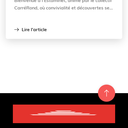
Bienvenue à l’Estaminet, animé par le collectif
CarréRond, où convivialité et découvertes se...
Lire l'article
Re
m
on
e
en hau