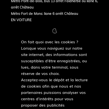
Métro Pont-de-Bois, bus 13 arrêt Faidherbe ou liane 6,
arrêt Château
Métro Fort de Mons: liane 6 arrêt Château
EN VOITURE
Autoroute Paris-Gand - sortie Château- quartier
Flers-Bourg
On fait quoi avec les cookies ?
Lorsque vous naviguez sur notre
NOUS SUIVRE
site internet, des informations sont
susceptibles d'être enregistrées, ou
F
lues, dans votre terminal, sous
a
réserve de vos choix.
c
Acceptez-vous le dépôt et la lecture
e
de cookies afin que nous et nos
b
Pied
partenaires puissions analyser vos
o
Plan du site
de
centres d'intérêts pour vous
o
Mentions légales
page
proposer des publicités
k
Accessibilité : partiellement conforme