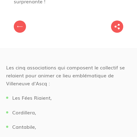
surprenante !
V
P
o
r
u
é
s
c
ê
é
t
Les cinq associations qui composent le collectif se
d
e
relaient pour animer ce lieu emblématique de
e
s
Villeneuve d'Ascq :
n
i
t
c
Les Fées Riaient,
i
Cordillera,
Cantabile,