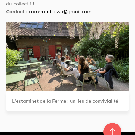
du collectif !
carrerond.asso@gmail.com
Contact :
L'estaminet de la Ferme : un lieu de convivialité
Re
m
on
e
en hau