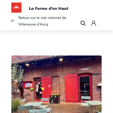
La Ferme d'en Haut
Retour sur le site internet de
Villeneuve d'Ascq
C
o
n
n
e
x
i
o
n