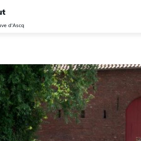
ut
euve d'Ascq