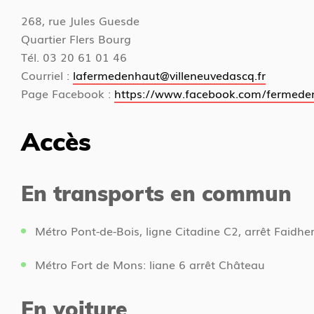
c
c
268, rue Jules Guesde
u
i
Quartier Flers Bourg
e
Tél. 03 20 61 01 46
i
Courriel :
lafermedenhaut@villeneuvedascq.fr
l
Page Facebook :
https://www.facebook.com/fermede
Accès
En transports en commun
Métro Pont-de-Bois, ligne Citadine C2, arrêt Faidhe
Métro Fort de Mons: liane 6 arrêt Château
En voiture