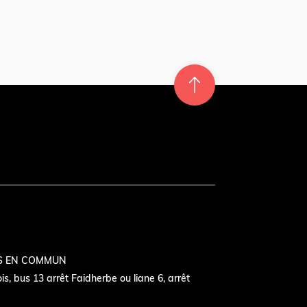
Re
m
on
e
en hau
t
r
t
S EN COMMUN
s, bus 13 arrêt Faidherbe ou liane 6, arrêt