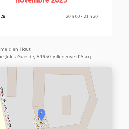
novembre 2025
 29
20 h 00 - 21 h 30
S
rme d'en Haut
ue Jules Guesde, 59650 Villeneuve d'Ascq