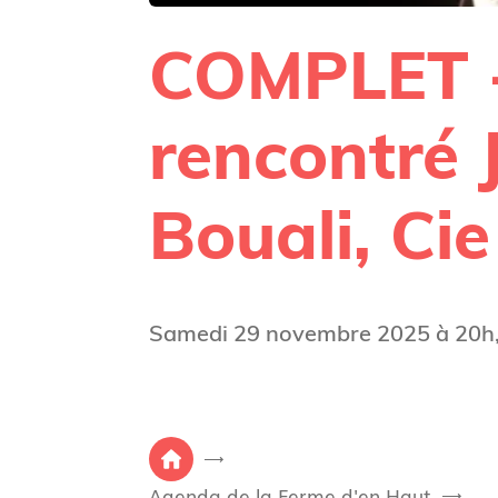
COMPLET -
rencontré
Bouali, Ci
Samedi 29 novembre 2025 à 20h, 
V
P
o
Agenda de la Ferme d'en Haut