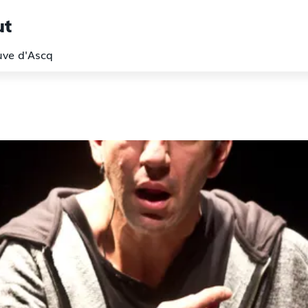
ut
euve d'Ascq