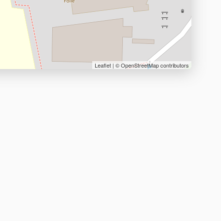
Leaflet
| ©
OpenStreetMap
contributors