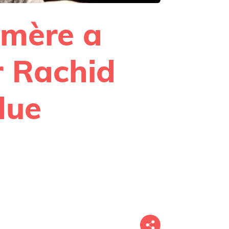
 mère a
r Rachid
due