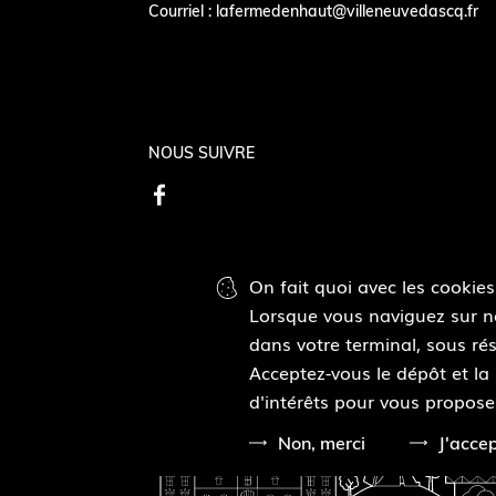
Courriel :
lafermedenhaut@villeneuvedascq.fr
NOUS SUIVRE
F
a
c
On fait quoi avec les cookies
e
Lorsque vous naviguez sur not
b
Pied
dans votre terminal, sous rés
o
Plan du site
Mentions légales
Accessibilité
de
Acceptez-vous le dépôt et la
o
page
d'intérêts pour vous propose
k
Non, merci
J'acce