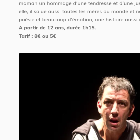
vembre 2025
maman un hommage d’une tendresse et d’une just
elle, il salue aussi toutes les mères du monde et
20 h 00 - 21 h 30
Samedi 29
poésie et beaucoup d’émotion, une histoire aussi i
A partir de 12 ans, durée 1h15.
Tarif : 8€ ou 5€