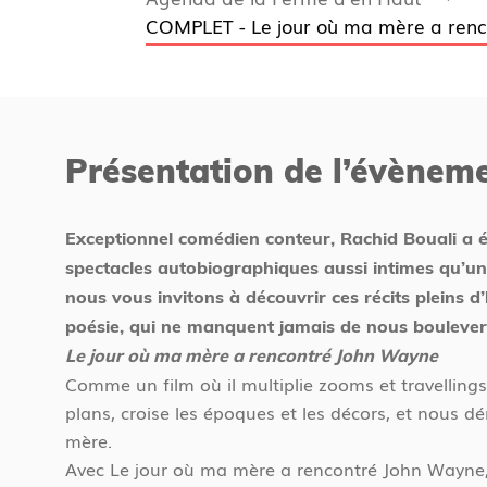
a
u
COMPLET - Le jour où ma mère a renc
g
s
e
ê
d
t
'
e
a
s
Présentation de l’évènem
c
i
c
c
u
i
Exceptionnel comédien conteur, Rachid Bouali a é
e
spectacles autobiographiques aussi intimes qu’univ
i
nous vous invitons à découvrir ces récits pleins 
l
poésie, qui ne manquent jamais de nous boulever
Le jour où ma mère a rencontré John Wayne
Comme un film où il multiplie zooms et travellings
plans, croise les époques et les décors, et nous d
mère.
Avec Le jour où ma mère a rencontré John Wayne,