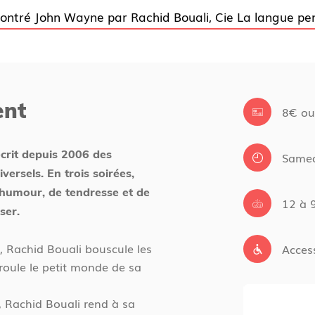
ontré John Wayne par Rachid Bouali, Cie La langue p
ent
8€ ou
crit depuis 2006 des
Samed
ersels. En trois soirées,
d’humour, de tendresse et de
12 à 
ser.
, Rachid Bouali bouscule les
Acces
éroule le petit monde de sa
 Rachid Bouali rend à sa