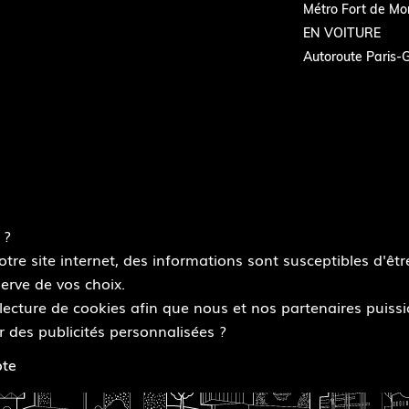
Métro Fort de Mon
EN VOITURE
Autoroute Paris-G
 ?
re site internet, des informations sont susceptibles d'être
erve de vos choix.
 : partiellement conforme
Données personnelles
Modalités relative
 lecture de cookies afin que nous et nos partenaires puiss
r des publicités personnalisées ?
pte