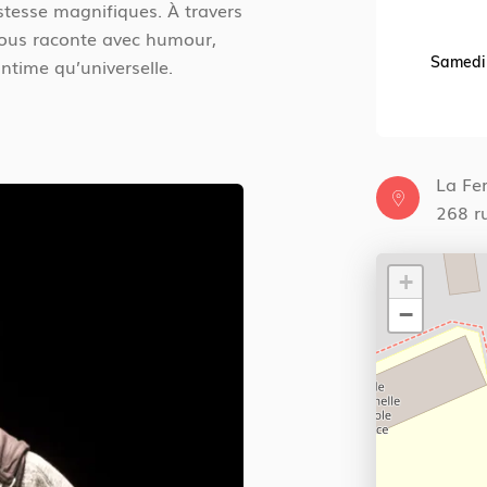
novembre 2025
esse magnifiques. À travers
 nous raconte avec humour,
20 h 00 - 21 h 30
Samedi
ntime qu’universelle.
La Fe
268 r
+
−