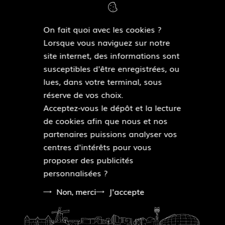
Flers-Bourg
On fait quoi avec les cookies ?
Lorsque vous naviguez sur notre
NOUS SUIVRE
site internet, des informations sont
susceptibles d'être enregistrées, ou
F
lues, dans votre terminal, sous
a
réserve de vos choix.
c
Acceptez-vous le dépôt et la lecture
e
de cookies afin que nous et nos
b
Pied
partenaires puissions analyser vos
o
Plan du site
de
centres d'intérêts pour vous
o
Mentions légales
page
proposer des publicités
k
Accessibilité : partiellement conforme
personnalisées ?
Données personnelles
Modalités relatives aux cookies
Non, merci
J'accepte