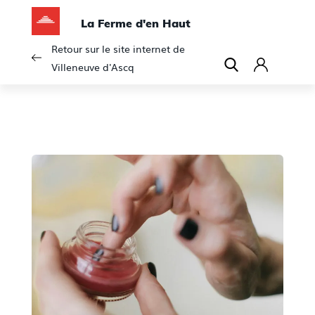
La Ferme d'en Haut
Retour sur le site internet de
Villeneuve d'Ascq
C
o
n
n
e
x
i
o
n