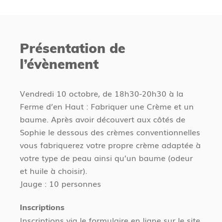
u
é
s
c
ê
é
t
Présentation de
d
e
l’évènement
e
s
n
i
t
c
Vendredi 10 octobre, de 18h30-20h30 à la
i
Ferme d’en Haut : Fabriquer une Crème et un
baume. Après avoir découvert aux côtés de
Sophie le dessous des crèmes conventionnelles
vous fabriquerez votre propre crème adaptée à
votre type de peau ainsi qu’un baume (odeur
et huile à choisir).
Jauge : 10 personnes
Inscriptions
Inscriptions via le formulaire en ligne sur le site