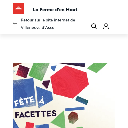
La Ferme d'en Haut
Retour sur le site internet de
Villeneuve d'Ascq
C
o
n
n
e
x
i
o
n