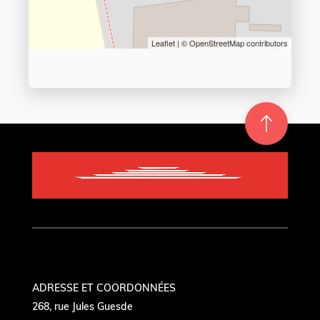
Leaflet
| ©
OpenStreetMap
contributors
Re
m
on
e
en hau
ADRESSE ET COORDONNÉES
268, rue Jules Guesde