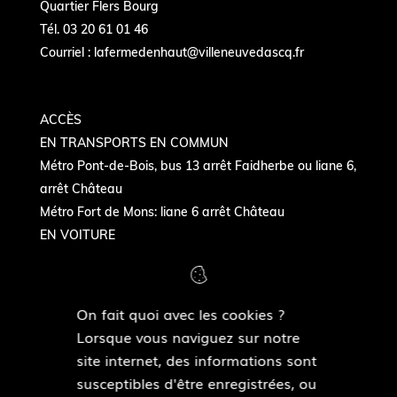
Quartier Flers Bourg
Tél. 03 20 61 01 46
Courriel :
lafermedenhaut@villeneuvedascq.fr
ACCÈS
EN TRANSPORTS EN COMMUN
Métro Pont-de-Bois, bus 13 arrêt Faidherbe ou liane 6,
arrêt Château
Métro Fort de Mons: liane 6 arrêt Château
EN VOITURE
Autoroute Paris-Gand - sortie Château- quartier
Flers-Bourg
On fait quoi avec les cookies ?
Lorsque vous naviguez sur notre
NOUS SUIVRE
site internet, des informations sont
susceptibles d'être enregistrées, ou
F