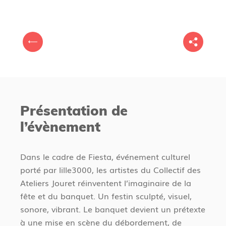
V
P
o
r
u
é
s
c
ê
é
t
Présentation de
d
e
l’évènement
e
s
n
i
t
c
Dans le cadre de Fiesta, événement culturel
i
porté par lille3000, les artistes du Collectif des
Ateliers Jouret réinventent l’imaginaire de la
fête et du banquet. Un festin sculpté, visuel,
sonore, vibrant. Le banquet devient un prétexte
à une mise en scène du débordement, de