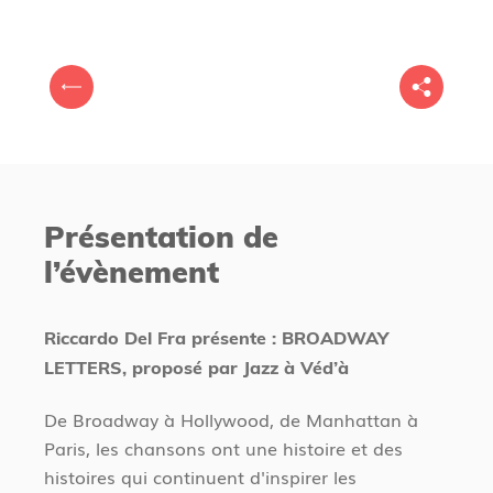
V
P
o
r
u
é
s
c
ê
é
t
Présentation de
d
e
l’évènement
e
s
n
i
t
c
Riccardo Del Fra présente : BROADWAY
i
LETTERS, proposé par Jazz à Véd’à
De Broadway à Hollywood, de Manhattan à
Paris, les chansons ont une histoire et des
histoires qui continuent d'inspirer les