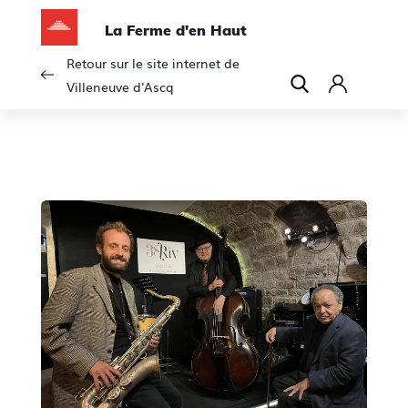
La Ferme d'en Haut
Retour sur le site internet de
Villeneuve d'Ascq
C
o
n
n
e
x
i
o
n