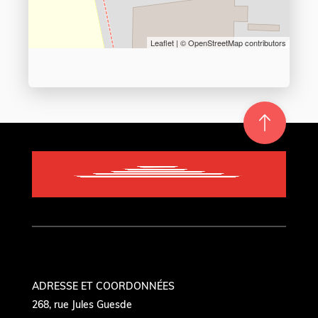
Leaflet
| ©
OpenStreetMap
contributors
Re
m
on
e
en hau
ADRESSE ET COORDONNÉES
268, rue Jules Guesde