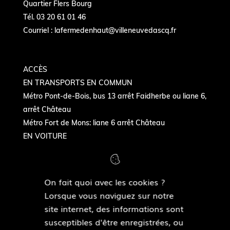
Quartier Flers Bourg
Tél. 03 20 61 01 46
Courriel :
lafermedenhaut@villeneuvedascq.fr
ACCÈS
EN TRANSPORTS EN COMMUN
Métro Pont-de-Bois, bus 13 arrêt Faidherbe ou liane 6,
arrêt Château
Métro Fort de Mons: liane 6 arrêt Château
EN VOITURE
Autoroute Paris-Gand - sortie Château- quartier
Flers-Bourg
On fait quoi avec les cookies ?
Lorsque vous naviguez sur notre
NOUS SUIVRE
site internet, des informations sont
susceptibles d'être enregistrées, ou
F