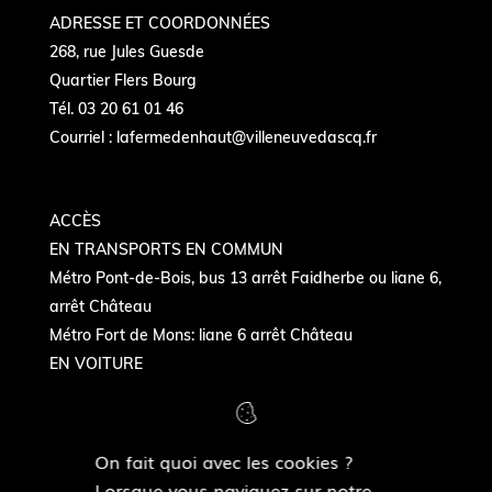
ADRESSE ET COORDONNÉES
268, rue Jules Guesde
Quartier Flers Bourg
Tél. 03 20 61 01 46
Courriel :
lafermedenhaut@villeneuvedascq.fr
ACCÈS
EN TRANSPORTS EN COMMUN
Métro Pont-de-Bois, bus 13 arrêt Faidherbe ou liane 6,
arrêt Château
Métro Fort de Mons: liane 6 arrêt Château
EN VOITURE
Autoroute Paris-Gand - sortie Château- quartier
Flers-Bourg
On fait quoi avec les cookies ?
Lorsque vous naviguez sur notre