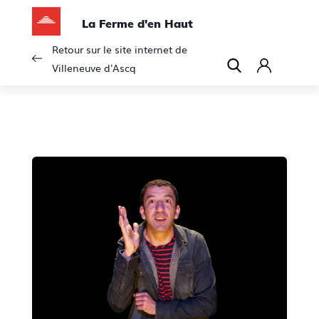
La Ferme d'en Haut
Retour sur le site internet de
Villeneuve d'Ascq
C
o
n
n
e
x
i
o
n