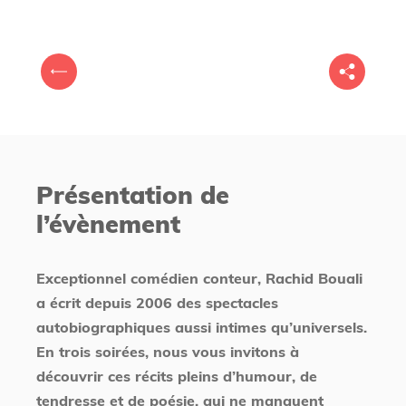
V
P
o
r
u
é
s
c
ê
é
t
Présentation de
d
e
l’évènement
e
s
n
i
t
c
Exceptionnel comédien conteur, Rachid Bouali
i
a écrit depuis 2006 des spectacles
autobiographiques aussi intimes qu’universels.
En trois soirées, nous vous invitons à
découvrir ces récits pleins d’humour, de
tendresse et de poésie, qui ne manquent