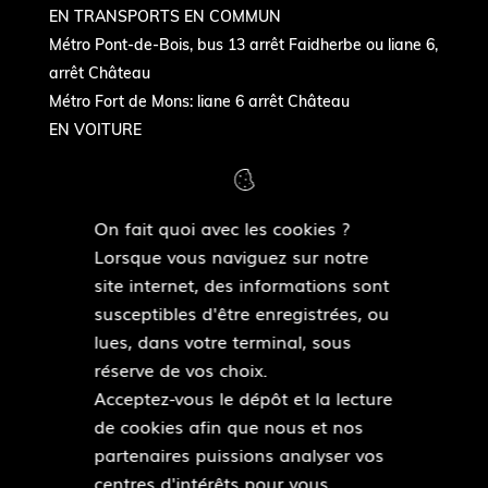
EN TRANSPORTS EN COMMUN
Métro Pont-de-Bois, bus 13 arrêt Faidherbe ou liane 6,
arrêt Château
Métro Fort de Mons: liane 6 arrêt Château
EN VOITURE
Autoroute Paris-Gand - sortie Château- quartier
Flers-Bourg
On fait quoi avec les cookies ?
Lorsque vous naviguez sur notre
NOUS SUIVRE
site internet, des informations sont
susceptibles d'être enregistrées, ou
F
lues, dans votre terminal, sous
a
réserve de vos choix.
c
Acceptez-vous le dépôt et la lecture
e
de cookies afin que nous et nos
b
Pied
partenaires puissions analyser vos
o
Plan du site
de
centres d'intérêts pour vous
o
Mentions légales