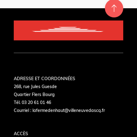
Re
m
on
e
en hau
ADRESSE ET COORDONNÉES
268, rue Jules Guesde
Quartier Flers Bourg
Tél. 03 20 61 01 46
Courriel :
lafermedenhaut@villeneuvedascq.fr
ACCÈS