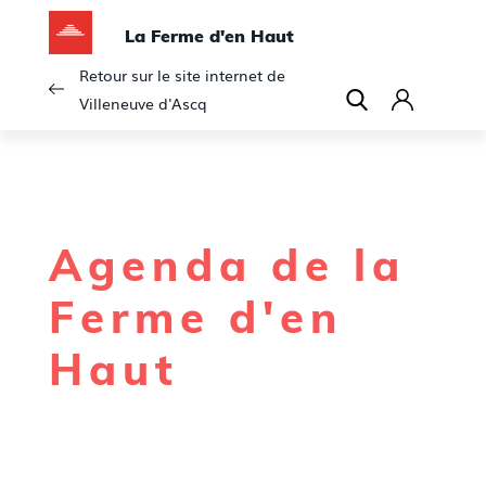
La Ferme d'en Haut
Retour sur le site internet de
Villeneuve d'Ascq
C
o
n
n
e
Agenda de la
x
i
Ferme d'en
o
n
Haut